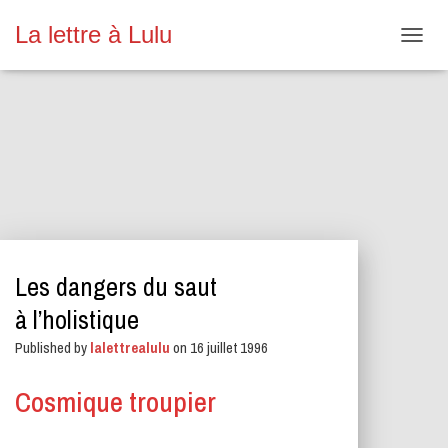
La lettre à Lulu
O
U
V
R
I
R
/
F
E
R
M
E
Les dangers du saut
R
L
à l’holistique
A
N
Published by
lalettrealulu
on
16 juillet 1996
A
V
Cosmique troupier
I
G
A