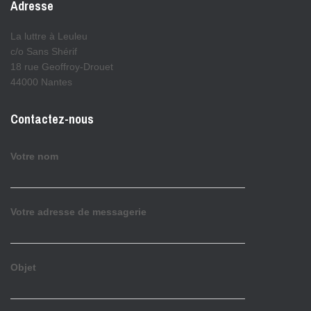
Adresse
La luttre à Leuleu
c/o Sans Shérif
18 rue Geoffroy-Drouet
44000 Nantes
Contactez-nous
Votre nom
Votre adresse de messagerie
Objet