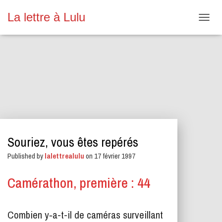
La lettre à Lulu
O
U
V
R
I
R
/
F
E
R
M
E
Souriez, vous êtes repérés
R
L
Published by
lalettrealulu
on
17 février 1997
A
N
A
Camérathon, première : 44
V
I
G
Combien y‑a-t-il de caméras surveillant
A