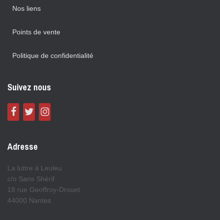
Nos liens
Points de vente
Politique de confidentialité
Suivez nous
Adresse
La luttre à Leuleu
c/o Sans Shérif
18 rue Geoffroy-Drouet
44000 Nantes