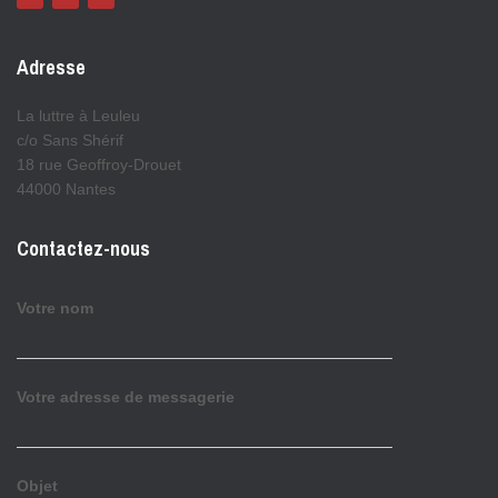
Adresse
La luttre à Leuleu
c/o Sans Shérif
18 rue Geoffroy-Drouet
44000 Nantes
Contactez-nous
Votre nom
Votre adresse de messagerie
Objet