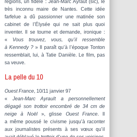
régions, un fidèle : Jean-Marc Ayraut (sic), le
très inconnu maire de Nantes. Cette idée
farfelue a dû passionner une matinée son
cabinet de l’Élysée qui ne sait plus quoi
inventer. Il se tourne et demande, ironique :
«
Vous trouvez, vous, qu’il ressemble
à Kennedy ?
» Il paraît qu’à l’époque Tonton
ressemblait, lui, à Tatie Danièle. Le film, pas
sa veuve.
La pelle du 10
Ouest France
, 10/11 janvier 97
«
Jean-Marc Ayrault a personnellement
dégagé son trottoir encombré de 34 cm de
neige à Noël
», glisse
Ouest France
. Il
a même poussé le civisme jusqu’à raconter
aux journalistes présents à ses vœux qu’il
avait déblayé le trottoir d’une de ses voisines,