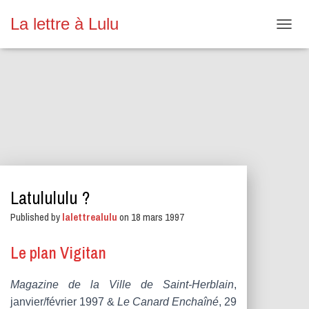
La lettre à Lulu
O
U
V
R
I
R
/
F
E
R
M
E
Latulululu ?
R
L
Published by
lalettrealulu
on
18 mars 1997
A
N
A
Le plan Vigitan
V
I
Magazine de la Ville de Saint-Herblain
,
G
A
janvier/février 1997 &
Le Canard Enchaîné
, 29