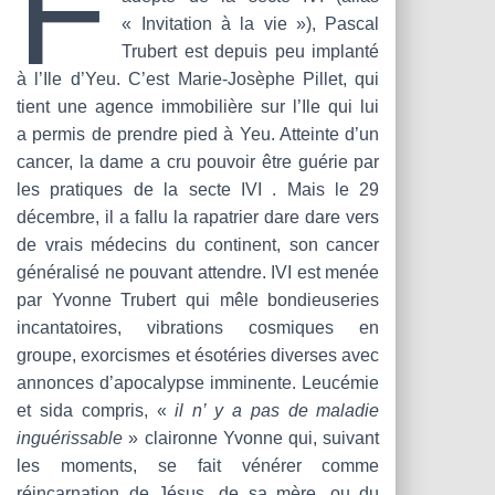
F
T
« Invitation à la vie »), Pascal
I
O
Trubert est depuis peu implanté
N
à l’Ile d’Yeu. C’est Marie-Josèphe Pillet, qui
tient une agence immobilière sur l’Ile qui lui
a permis de prendre pied à Yeu. Atteinte d’un
cancer, la dame a cru pouvoir être guérie par
les pratiques de la secte IVI . Mais le 29
décembre, il a fallu la rapatrier dare dare vers
de vrais médecins du continent, son cancer
généralisé ne pouvant attendre. IVI est menée
par Yvonne Trubert qui mêle bondieuseries
incantatoires, vibrations cosmiques en
groupe, exorcismes et ésotéries diverses avec
annonces d’apocalypse imminente. Leucémie
et sida compris, «
il n’ y a pas de maladie
inguérissable
» claironne Yvonne qui, suivant
les moments, se fait vénérer comme
réincarnation de Jésus, de sa mère, ou du