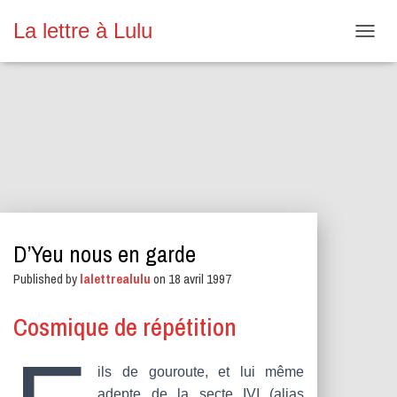
La lettre à Lulu
O
U
V
R
I
R
/
F
E
R
M
E
D’Yeu nous en garde
R
L
Published by
lalettrealulu
on
18 avril 1997
A
N
A
Cosmique de répétition
V
I
G
ils de gouroute, et lui même
A
adepte de la secte IVI (alias