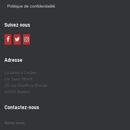
Politique de confidentialité
Suivez nous
Adresse
La luttre à Leuleu
c/o Sans Shérif
18 rue Geoffroy-Drouet
44000 Nantes
Contactez-nous
Votre nom