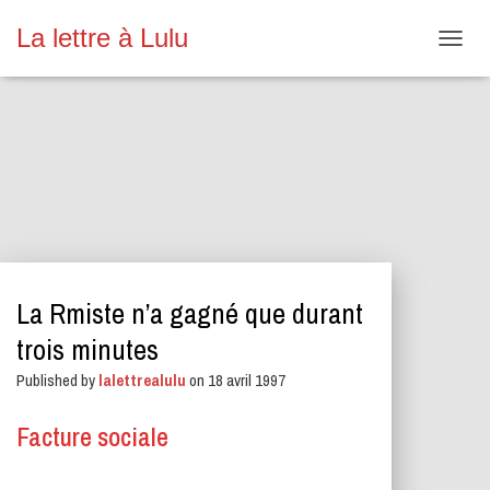
La lettre à Lulu
O
U
V
R
I
R
/
F
E
R
M
E
La Rmiste n’a gagné que durant
R
L
trois minutes
A
N
Published by
lalettrealulu
on
18 avril 1997
A
V
Facture sociale
I
G
A