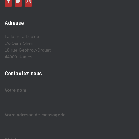
Adresse
La luttre à Leuleu
c/o Sans Shérif
18 rue Geoffroy-Drouet
44000 Nantes
Contactez-nous
Votre nom
Votre adresse de messagerie