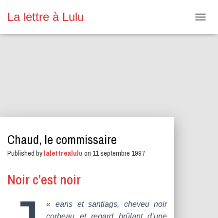
La lettre à Lulu
O
U
V
R
I
R
/
F
E
R
M
E
Chaud, le commissaire
R
L
Published by
lalettrealulu
on
11 septembre 1997
A
N
A
Noir c’est noir
V
I
G
«
eans et santiags, cheveu noir
A
corbeau et regard brûlant d’une