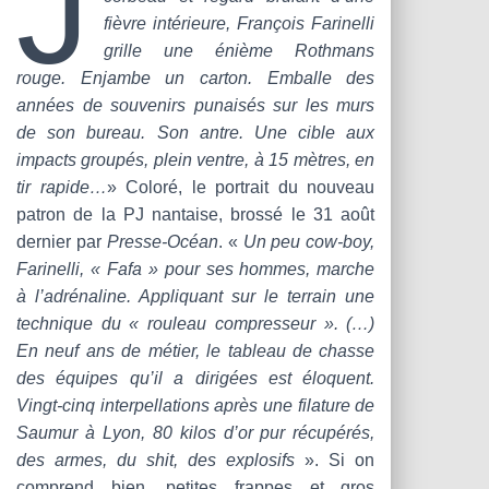
J
T
fièvre intérieure, François Farinelli
I
O
grille une énième Rothmans
N
rouge. Enjambe un carton. Emballe des
années de souvenirs punaisés sur les murs
de son bureau. Son antre. Une cible aux
impacts groupés, plein ventre, à 15 mètres, en
tir rapide…
» Coloré, le portrait du nouveau
patron de la PJ nantaise, brossé le 31 août
dernier par
Presse-Océan
. «
Un peu cow-boy,
Farinelli, « Fafa » pour ses hommes, marche
à l’adrénaline. Appliquant sur le terrain une
technique du « rouleau compresseur ». (…)
En neuf ans de métier, le tableau de chasse
des équipes qu’il a dirigées est éloquent.
Vingt-cinq interpellations après une filature de
Saumur à Lyon, 80 kilos d’or pur récupérés,
des armes, du shit, des explosifs
». Si on
comprend bien, petites frappes et gros