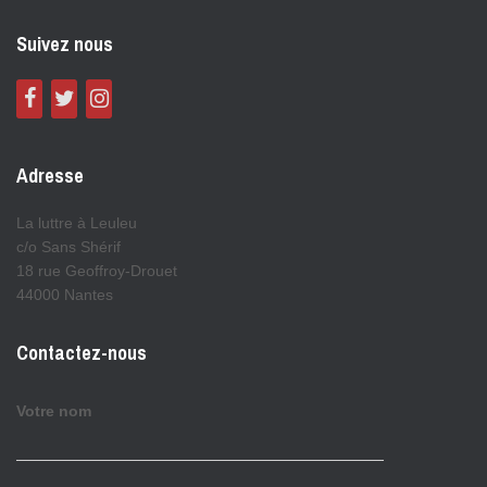
Suivez nous
Adresse
La luttre à Leuleu
c/o Sans Shérif
18 rue Geoffroy-Drouet
44000 Nantes
Contactez-nous
Votre nom