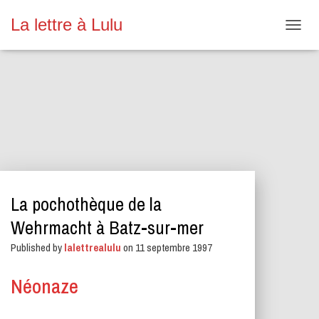
La lettre à Lulu
O
U
V
R
I
R
/
F
E
R
M
E
La pochothèque de la
R
L
Wehrmacht à Batz-sur-mer
A
N
Published by
lalettrealulu
on
11 septembre 1997
A
V
Néonaze
I
G
A