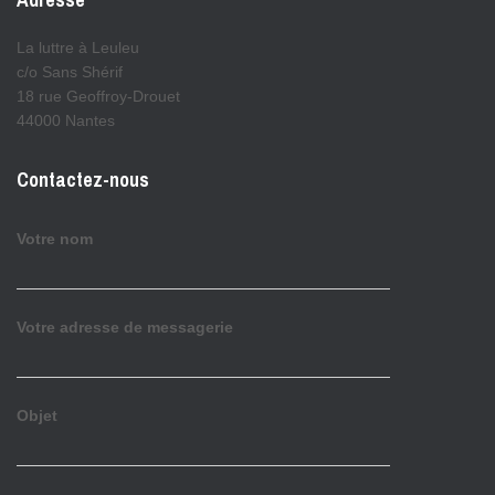
La luttre à Leuleu
c/o Sans Shérif
18 rue Geoffroy-Drouet
44000 Nantes
Contactez-nous
Votre nom
Votre adresse de messagerie
Objet