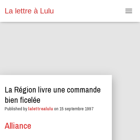
La lettre à Lulu
O
U
V
R
I
R
/
F
E
R
M
E
La Région livre une commande
R
L
bien ficelée
A
N
Published by
lalettrealulu
on
15 septembre 1997
A
V
Alliance
I
G
A