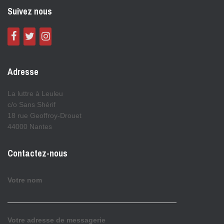
Suivez nous
Adresse
La luttre à Leuleu
c/o Sans Shérif
18 rue Geoffroy-Drouet
44000 Nantes
Contactez-nous
Votre nom
Votre adresse de messagerie