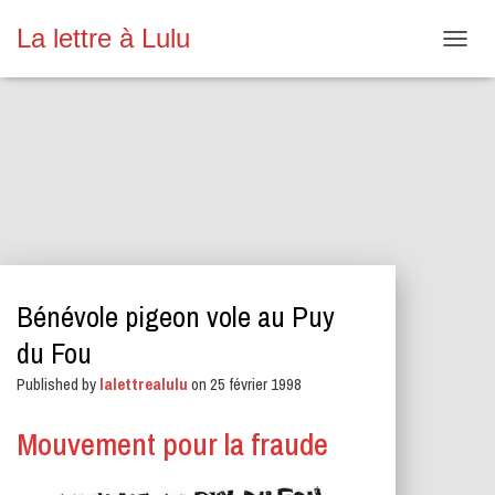
La lettre à Lulu
O
U
V
R
I
R
/
F
E
R
M
E
Bénévole pigeon vole au Puy
R
L
du Fou
A
N
Published by
lalettrealulu
on
25 février 1998
A
V
Mouvement pour la fraude
I
G
A