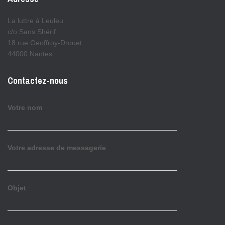
La luttre à Leuleu
c/o Sans Shérif
18 rue Geoffroy-Drouet
44000 Nantes
Contactez-nous
Votre nom
Votre adresse de messagerie
Objet