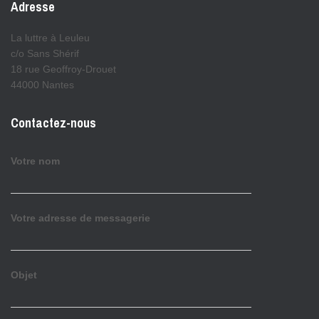
Adresse
La luttre à Leuleu
c/o Sans Shérif
18 rue Geoffroy-Drouet
44000 Nantes
Contactez-nous
Votre nom
Votre adresse de messagerie
Objet