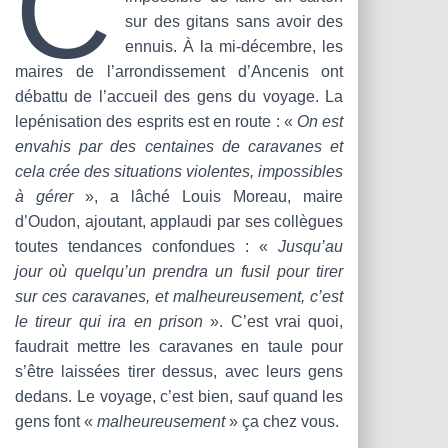
C
T
sur des gitans sans avoir des
I
O
ennuis. À la mi-décembre, les
N
maires de l’arrondissement d’Ancenis ont
débattu de l’accueil des gens du voyage. La
lepénisation des esprits est en route : «
On est
envahis par des centaines de caravanes et
cela crée des situations violentes, impossibles
à gérer
», a lâché Louis Moreau, maire
d’Oudon, ajoutant, applaudi par ses collègues
toutes tendances confondues : «
Jusqu’au
jour où quelqu’un prendra un fusil pour tirer
sur ces caravanes, et malheureusement, c’est
le tireur qui ira en prison
». C’est vrai quoi,
faudrait mettre les caravanes en taule pour
s’être laissées tirer dessus, avec leurs gens
dedans. Le voyage, c’est bien, sauf quand les
gens font «
malheureusement
» ça chez vous.