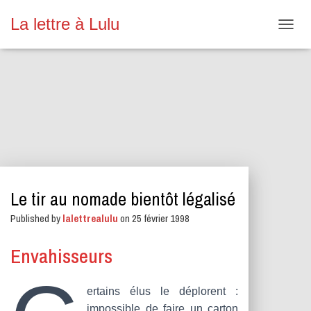
La lettre à Lulu
O
U
V
R
I
R
/
F
E
R
M
E
Le tir au nomade bientôt légalisé
R
L
Published by
lalettrealulu
on
25 février 1998
A
N
A
Envahisseurs
V
I
G
ertains élus le déplorent :
A
impossible de faire un carton