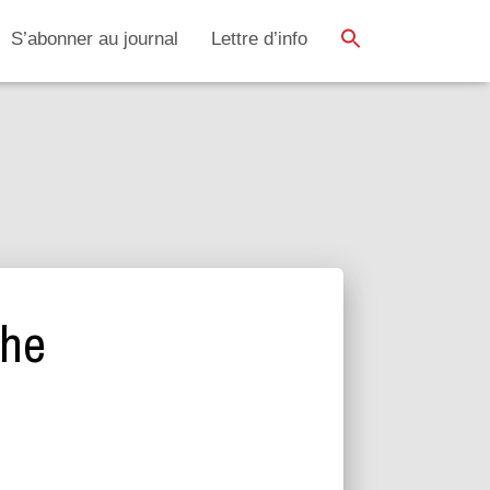
SEARCH BUTTON
Search
S’abonner au journal
Lettre d’info
for:
che