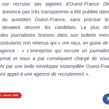
our recruter ses pigistes d’
Ouest-France Di
annonce pas très transparente a été publiée dan
du quotidien
Ouest-France
, sans préciser l
devaient œuvrer les candidats. Le plus drô
n des journalistes bretons dans son bulletin mens
postulants non retenus qui «
ont reçu, en guise d
 agence : « L’entreprise qui recrute un journalis
onymat et nous a par conséquent chargé de vous
hi par une belle enveloppe estampillée
Ouest-Fra
aire appel à une agence de recrutement
».
6 – février 1998