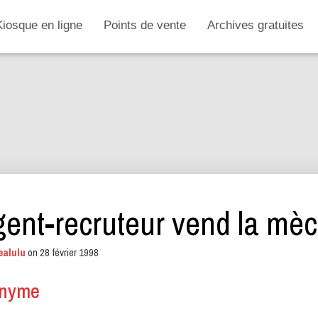
Kiosque en ligne
Points de vente
Archives gratuites
gent-recruteur vend la mè
ealulu
on
28 février 1998
onyme