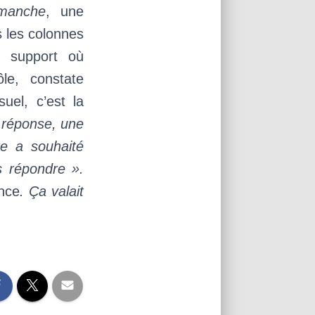
manche
, une
s les colonnes
e support où
le, constate
uel, c’est la
e réponse, une
te a souhaité
 répondre ».
nce
. Ça valait