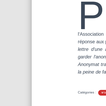
P
l’Associatio
réponse aux 
lettre d’une
garder l’an
Anonymat tra
la peine de f
Catégories :
N°1