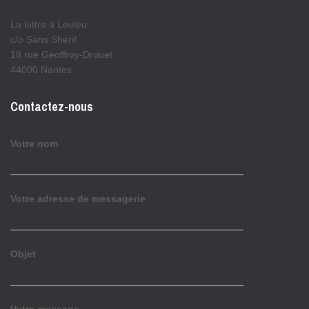
La luttre à Leuleu
c/o Sans Shérif
18 rue Geoffroy-Drouet
44000 Nantes
Contactez-nous
Votre nom
Votre adresse de messagerie
Objet