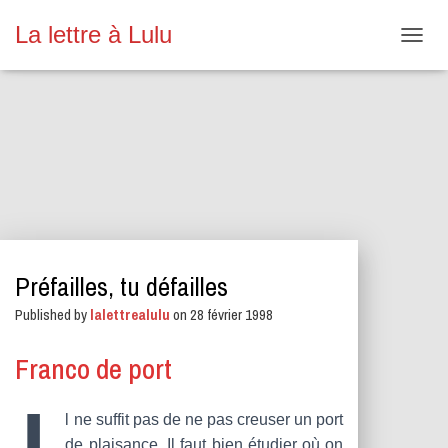
La lettre à Lulu
O
U
V
R
I
R
/
F
E
R
M
E
Préfailles, tu défailles
R
L
Published by
lalettrealulu
on
28 février 1998
A
N
A
Franco de port
V
I
G
l ne suffit pas de ne pas creuser un port
A
de plaisance. Il faut bien étudier où on