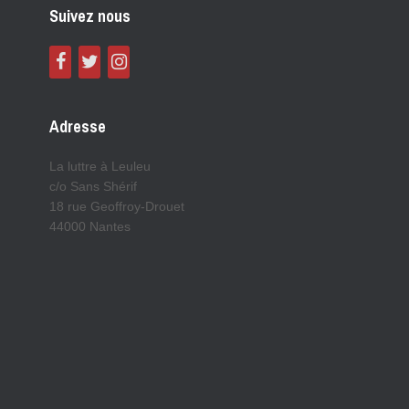
Suivez nous
Adresse
La luttre à Leuleu
c/o Sans Shérif
18 rue Geoffroy-Drouet
44000 Nantes