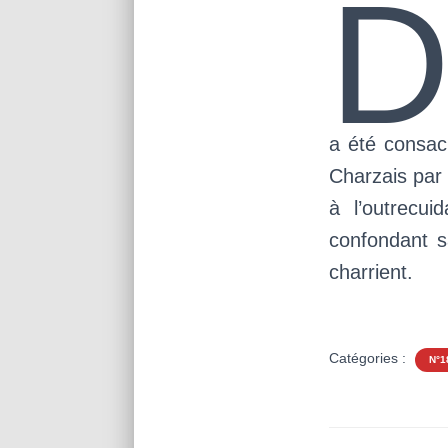
a été consac
Charzais par
à l’outrecui
confondant s
charrient.
Catégories :
N°1