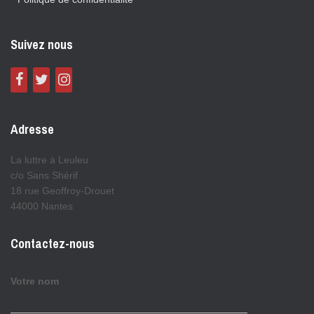
Suivez nous
Adresse
La luttre à Leuleu
c/o Sans Shérif
18 rue Geoffroy-Drouet
44000 Nantes
Contactez-nous
Votre nom