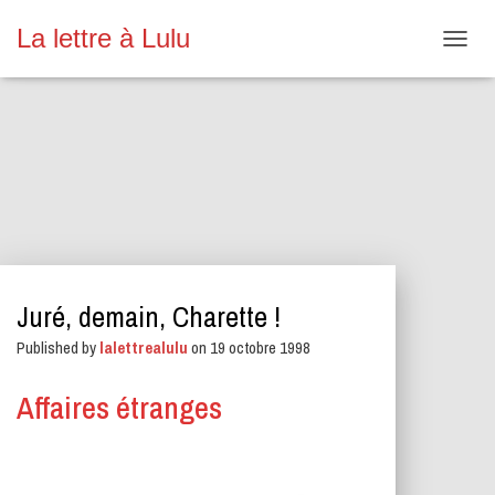
La lettre à Lulu
O
U
V
R
I
R
/
F
E
R
M
E
Juré, demain, Charette !
R
L
Published by
lalettrealulu
on
19 octobre 1998
A
N
A
Affaires étranges
V
I
G
A