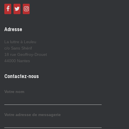
Adresse
La luttre à Leuleu
c/o Sans Shérif
18 rue Geoffroy-Drouet
44000 Nantes
Contactez-nous
Votre nom
Votre adresse de messagerie