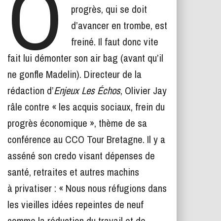
O
T
progrès, qui se doit
I
O
d’avancer en trombe, est
N
freiné. Il faut donc vite
fait lui démonter son air bag (avant qu’il
ne gonfle Madelin). Directeur de la
rédaction d’
Enjeux Les Échos
, Olivier Jay
râle contre « les acquis sociaux, frein du
progrès économique », thème de sa
conférence au CCO Tour Bretagne. Il y a
asséné son credo visant dépenses de
santé, retraites et autres machins
à privatiser : « Nous nous réfugions dans
les vieilles idées repeintes de neuf
comme la réduction du travail et de