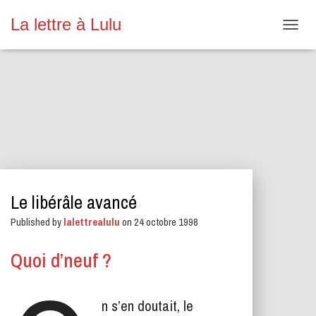
La lettre à Lulu
O
U
V
R
I
R
/
F
E
R
M
E
Le libérâle avancé
R
L
Published by
lalettrealulu
on
24 octobre 1998
A
N
A
Quoi d’neuf ?
V
I
G
n s’en doutait, le
A