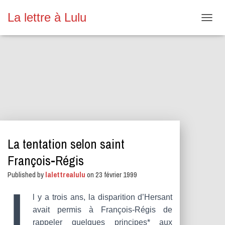
La lettre à Lulu
O
U
V
R
I
R
/
F
E
R
M
E
La tentation selon saint
R
L
François-Régis
A
N
Published by
lalettrealulu
on
23 février 1999
A
I
V
l y a trois ans, la disparition d’Hersant
I
G
avait permis à François-Régis de
A
rappeler quelques principes* aux