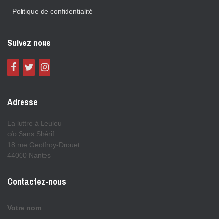
Politique de confidentialité
Suivez nous
Adresse
La luttre à Leuleu
c/o Sans Shérif
18 rue Geoffroy-Drouet
44000 Nantes
Contactez-nous
Votre nom