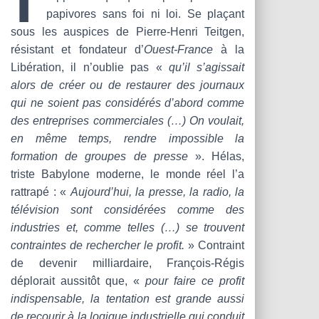
T
papivores sans foi ni loi. Se plaçant
I
O
sous les auspices de Pierre-Henri Teitgen,
N
résistant et fondateur d’
Ouest-France
à la
Libération, il n’oublie pas «
qu’il s’agissait
alors de créer ou de restaurer des journaux
qui ne soient pas considérés d’abord comme
des entreprises commerciales (…) On voulait,
en même temps, rendre impossible la
formation de groupes de presse
». Hélas,
triste Babylone moderne, le monde réel l’a
rattrapé : «
Aujourd’hui, la presse, la radio, la
télévision sont considérées comme des
industries et, comme telles (…) se trouvent
contraintes de rechercher le profit.
» Contraint
de devenir milliardaire, François-Régis
déplorait aussitôt que, «
pour faire ce profit
indispensable, la tentation est grande aussi
de recourir à la logique industrielle qui conduit