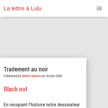
La lettre à Lulu
O
U
V
R
I
R
/
F
E
R
M
E
Traitement au noir
R
L
Published by
lalettrealulu
on
15 juin 2000
A
N
A
Black out
V
I
G
En recopiant l’histoire notre dessinateur
A