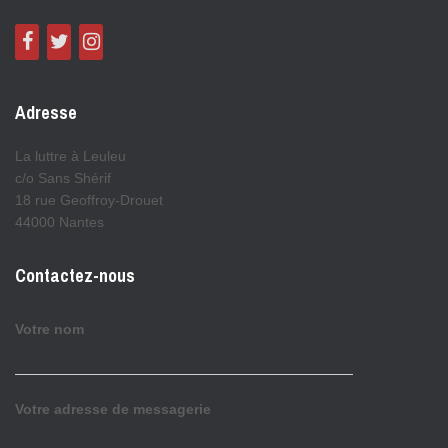
Adresse
La luttre à Leuleu
c/o Sans Shérif
18 rue Geoffroy-Drouet
44000 Nantes
Contactez-nous
Votre nom
Votre adresse de messagerie