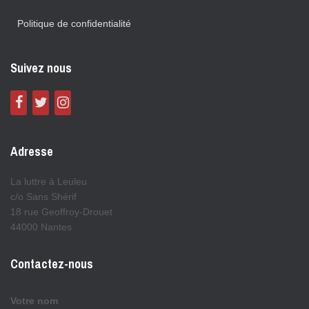
Politique de confidentialité
Suivez nous
Adresse
La luttre à Leuleu
c/o Sans Shérif
18 rue Geoffroy-Drouet
44000 Nantes
Contactez-nous
Votre nom