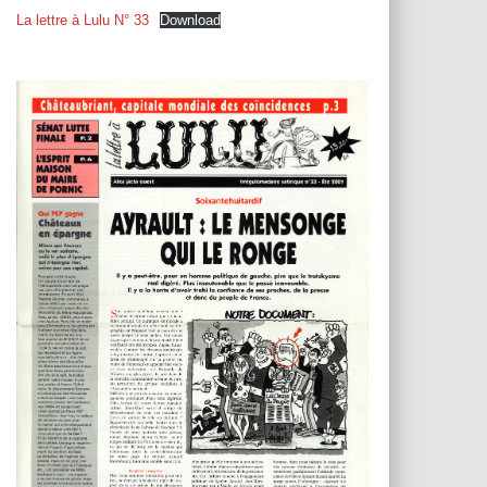
T
La lettre à Lulu N° 33
Download
I
O
N