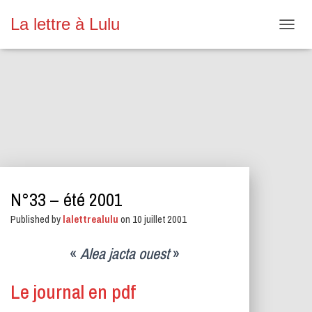
La lettre à Lulu
O
U
V
R
I
R
/
F
E
R
M
E
N°33 – été 2001
R
L
Published by
lalettrealulu
on
10 juillet 2001
A
N
A
«
Alea jacta ouest
»
V
I
Le journal en pdf
G
A