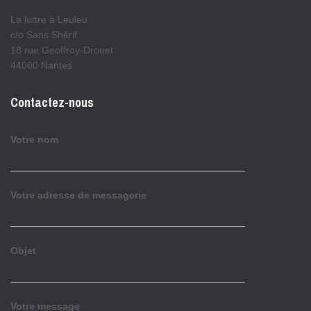
La luttre à Leuleu
c/o Sans Shérif
18 rue Geoffroy-Drouet
44000 Nantes
Contactez-nous
Votre nom
Votre adresse de messagerie
Objet
Votre message