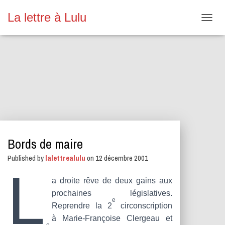
La lettre à Lulu
O
U
V
R
I
R
/
F
E
R
M
E
Bords de maire
R
L
Published by
lalettrealulu
on
12 décembre 2001
A
L
N
A
a droite rêve de deux gains aux
V
prochaines législatives.
I
e
Reprendre la 2
circonscription
G
A
à Marie-Françoise Clergeau et
e