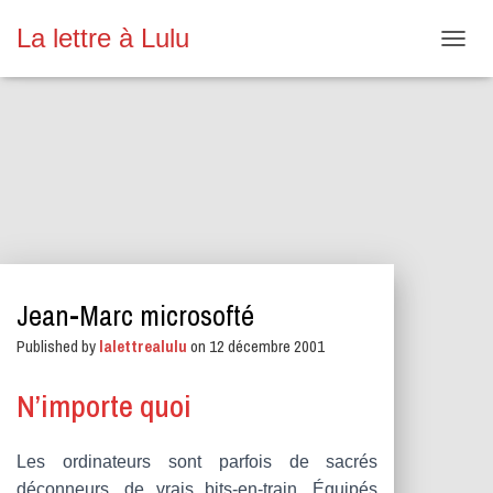
La lettre à Lulu
O
U
V
R
I
R
/
F
E
R
M
E
Jean-Marc microsofté
R
L
Published by
lalettrealulu
on
12 décembre 2001
A
N
A
N’importe quoi
V
I
G
Les ordinateurs sont parfois de sacrés
A
déconneurs, de vrais bits-en-train. Équipés