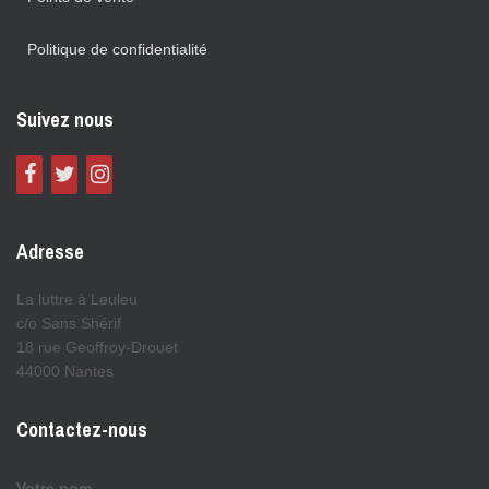
Politique de confidentialité
Suivez nous
Adresse
La luttre à Leuleu
c/o Sans Shérif
18 rue Geoffroy-Drouet
44000 Nantes
Contactez-nous
Votre nom