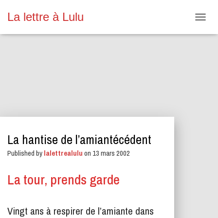
La lettre à Lulu
O
U
V
R
I
R
/
F
E
R
M
E
La hantise de l’amiantécédent
R
L
Published by
lalettrealulu
on
13 mars 2002
A
N
A
La tour, prends garde
V
I
G
Vingt ans à respirer de l’amiante dans
A