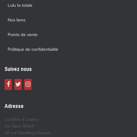
Lulu la totale
Nos liens
Points de vente
Politique de confidentialité
Suivez nous
Adresse
La luttre à Leuleu
c/o Sans Shérif
18 rue Geoffroy-Drouet