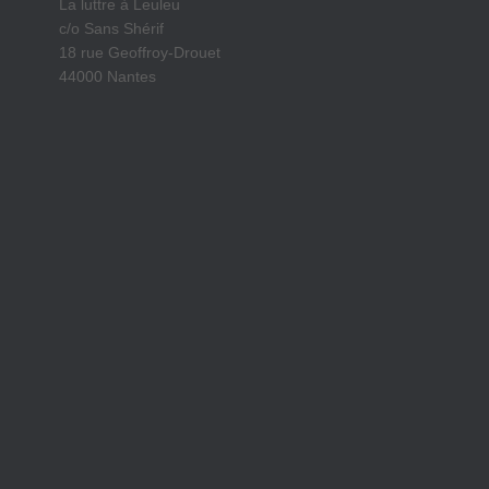
La luttre à Leuleu
c/o Sans Shérif
18 rue Geoffroy-Drouet
44000 Nantes