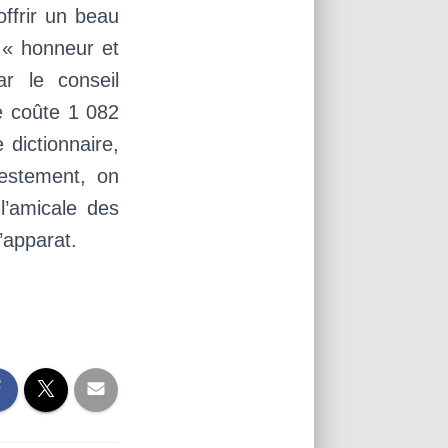
offrir un beau
 « honneur et
r le conseil
ie coûte 1 082
 dictionnaire,
estement, on
l’amicale des
’apparat.