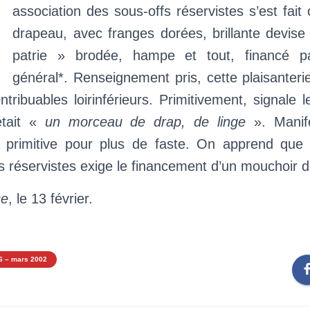
’
association des sous-offs réservistes s’est fait 
drapeau, avec franges dorées, brillante devise
patrie » brodée, hampe et tout, financé pa
général*. Renseignement pris, cette plaisanter
tribuables loirinférieurs. Primitivement, signale le
était «
un morceau de drap, de linge
». Manif
re primitive pour plus de faste. On apprend que 
tes réservistes exige le financement d’un mouchoir d
ce
, le 13 février.
6 – mars 2002