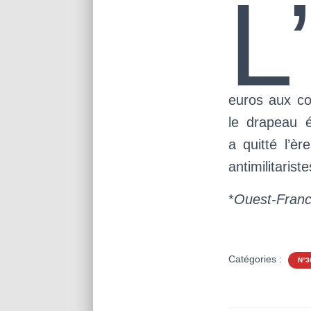
L
euros aux con
le drapeau 
a quitté l’è
antimilitaris
*
Ouest-Fran
Catégories :
N°3