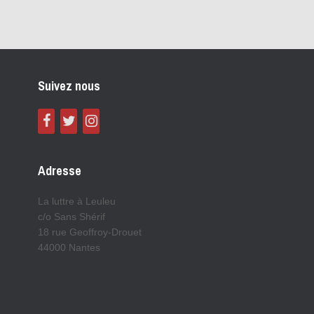
Suivez nous
Adresse
La luttre à Leuleu
c/o Sans Shérif
18 rue Geoffroy-Drouet
44000 Nantes