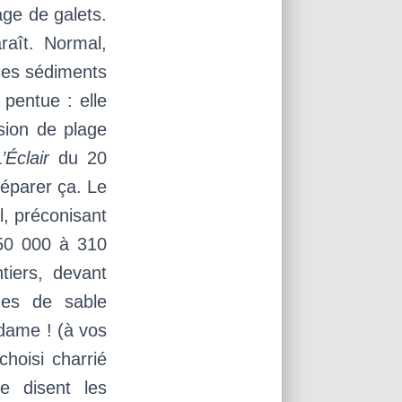
age de galets.
raît. Normal,
 ses sédiments
 pentue : elle
sion de plage
L’Éclair
du 20
éparer ça. Le
l, préconisant
150 000 à 310
iers, devant
hes de sable
 dame ! (à vos
choisi charrié
e disent les