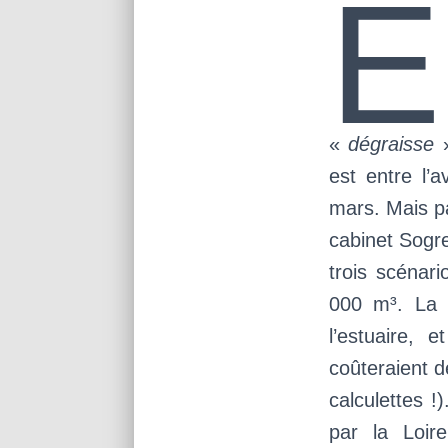
E
«
dégraisse
»
est entre l’
mars. Mais p
cabinet Sogre
trois scénar
000 m³. La 
l’estuaire,
coûteraient d
calculettes !
par la Loir