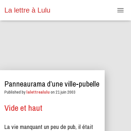
La lettre à Lulu
O
U
V
R
I
R
/
F
E
R
M
E
Panneaurama d’une ville-pubelle
R
L
Published by
lalettrealulu
on
21 juin 2003
A
N
A
Vide et haut
V
I
G
La vie manquant un peu de pub, il était
A