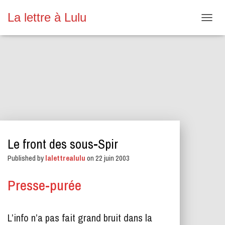
La lettre à Lulu
O
U
V
R
I
R
/
F
E
R
M
E
Le front des sous-Spir
R
L
Published by
lalettrealulu
on
22 juin 2003
A
N
A
Presse-purée
V
I
G
L’info n’a pas fait grand bruit dans la
A