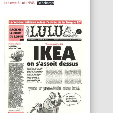
T
La Lettre à Lulu N°46
Télécharger
I
O
N