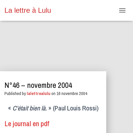
La lettre à Lulu
O
U
V
R
I
R
/
F
E
R
M
E
N°46 – novembre 2004
R
L
Published by
lalettrealulu
on
16 novembre 2004
A
N
A
«
C’était bien là.
» (Paul Louis Rossi)
V
I
Le journal en pdf
G
A