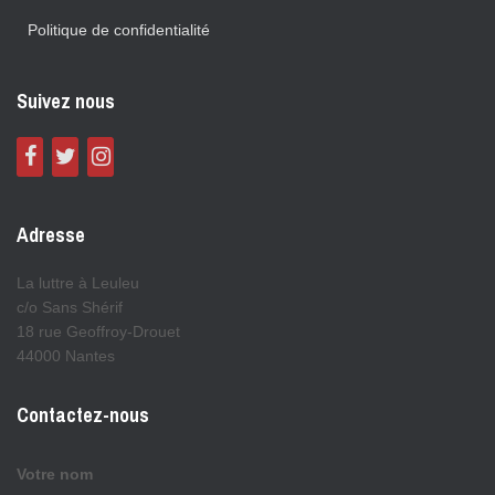
Politique de confidentialité
Suivez nous
Adresse
La luttre à Leuleu
c/o Sans Shérif
18 rue Geoffroy-Drouet
44000 Nantes
Contactez-nous
Votre nom