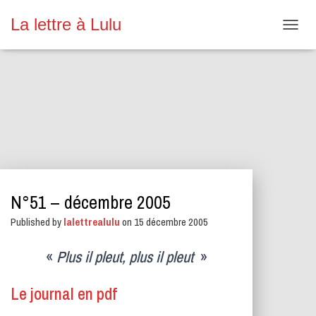
La lettre à Lulu
O
U
V
R
I
R
/
F
E
R
M
E
N°51 – décembre 2005
R
L
Published by
lalettrealulu
on
15 décembre 2005
A
N
A
«
Plus il pleut, plus il pleut
»
V
I
Le journal en pdf
G
A