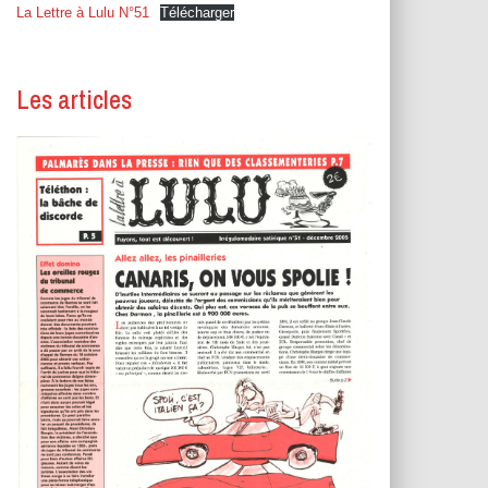
T
La Lettre à Lulu N°51
Télécharger
I
O
N
Les articles