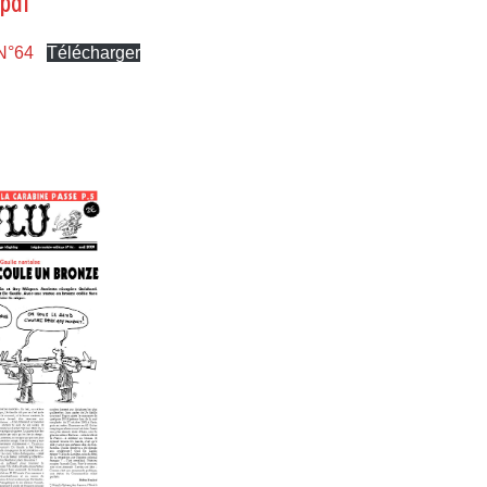
 pdf
 N°64
Télécharger