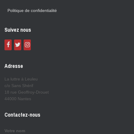
Politique de confidentialité
Suivez nous
Adresse
La luttre à Leuleu
c/o Sans Shérif
18 rue Geoffroy-Drouet
44000 Nantes
Contactez-nous
Votre nom