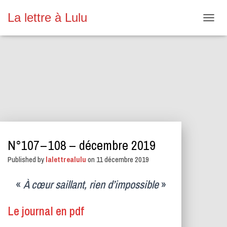
La lettre à Lulu
O
U
V
R
I
R
/
F
E
R
M
E
N°107 – 108 – décembre 2019
R
L
Published by
lalettrealulu
on
11 décembre 2019
A
N
A
«
À cœur saillant, rien d’impossible
»
V
I
Le journal en pdf
G
A