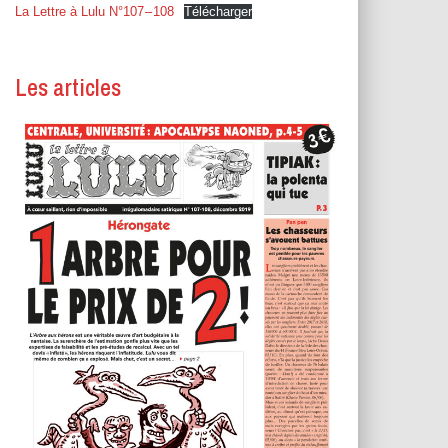
T
La Lettre à Lulu N°107 – 108
Télécharger
I
O
N
Les articles