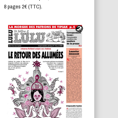
T
8 pages 2€ (TTC).
I
O
N