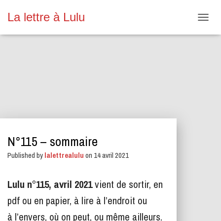
La lettre à Lulu
O
U
V
R
I
R
/
F
E
R
M
E
N°115 – sommaire
R
L
Published by
lalettrealulu
on
14 avril 2021
A
N
A
Lulu n°115, avril 2021
vient de sortir, en
V
I
pdf ou en papier, à lire à l’endroit ou
G
A
à l’envers, où on peut, ou même ailleurs.