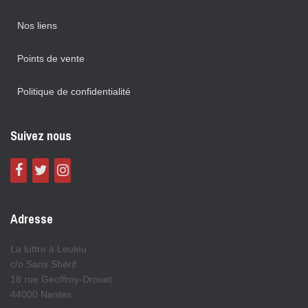
Nos liens
Points de vente
Politique de confidentialité
Suivez nous
Adresse
La luttre à Leuleu
c/o Sans Shérif
18 rue Geoffroy-Drouet
44000 Nantes