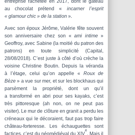
entreprise rachetée en 2017, dont le gâteau
au chocolat prétend «
incarner l’esprit
« glamour chic » de la station
».
Avec son époux Jérôme, Valérie fête souvent
son anniversaire chez son «
ami intime
»
Geoffroy, avec Sabine (la moitié du patron des
patrons) en toute simplicité (Capital,
28/08/2018). C’est juste à côté d’où crèche la
voisine Christine Boutin. Depuis la véranda
à l’étage, celui qu’on appelle «
Roux de
Bèze
» a vue sur mer, et sur les blockhaus qui
parsèment la propriété, dont un qu’il
a transformé en abri pour ses kayaks, c’est
très pittoresque (ah non, on ne peut pas
visiter). Le mur de clôture en granit a perdu les
créneaux qui le décoraient, faut pas trop faire
château-forteresse. Les échauguettes sont
e
factices, c’est du néomédiéval du XIV
. Mais il