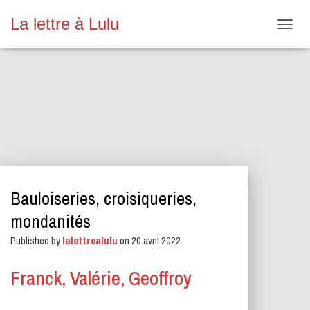
La lettre à Lulu
O
U
V
R
I
R
/
F
E
R
M
E
Bauloiseries, croisiqueries,
R
L
mondanités
A
N
Published by
lalettrealulu
on
20 avril 2022
A
V
Franck, Valérie, Geoffroy
I
G
A