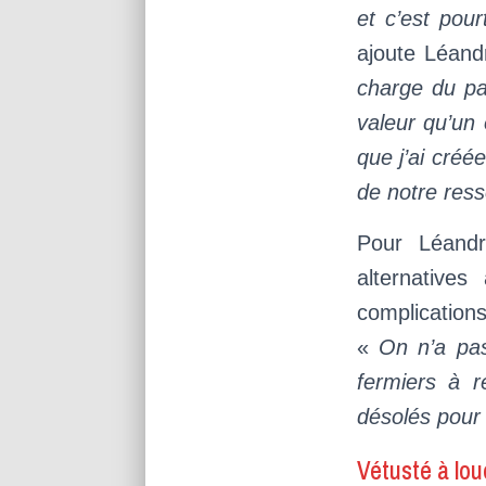
et c’est pou
ajoute Léan
charge du pa
valeur qu’un 
que j’ai cré
de notre ress
Pour Léandr
alternative
complication
«
On n’a pas
fermiers à 
désolés pour
Vétusté à lou