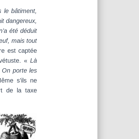
s le bâtiment,
tait dangereux,
 n’a été déduit
euf, mais tout
re est captée
 vétuste. «
Là
. On porte les
ême s’ils ne
rt de la taxe