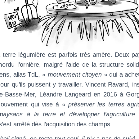
 terre légumière est parfois très amère. Deux pa
ordu l’ornière, malgré l’aide de la structure soli
iens, alias TdL, «
mouvement citoyen
» qui a achet
our qu’ils puissent y travailler. Vincent Ravard, in
le-Basse-Mer, Léandre Langeard en 2016 à Gor
mouvement qui vise à «
préserver les terres agric
paysans à la terre et développer l’agriculture 
s’est arrêté dès l’acquisition des champs.
bail signé, on reste tout seul, il n’y a pas de suivi,