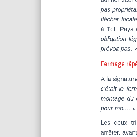
pas propriéta
flécher loca
à TdL Pays 
obligation lé
prévoit pas
. 
Fermage râp
À la signatur
c’était le fe
montage du d
pour moi…
»
Les deux tri
arrêter, avan