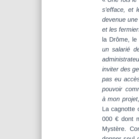
s’efface, et 
devenue une g
et les fermier
la Drôme, le 
un salarié d
administrateu
inviter des g
pas eu accès
pouvoir com
à mon projet
La cagnotte 
000 € dont m
Mystère. Con
donner seul c