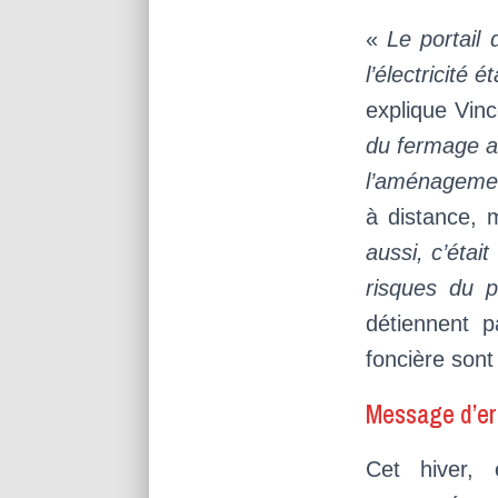
«
Le portail 
l’électricité 
explique Vin
du fermage an
l’aménagemen
à distance, m
aussi, c’étai
risques du p
détiennent p
foncière sont
Message d’er
Cet hiver, 