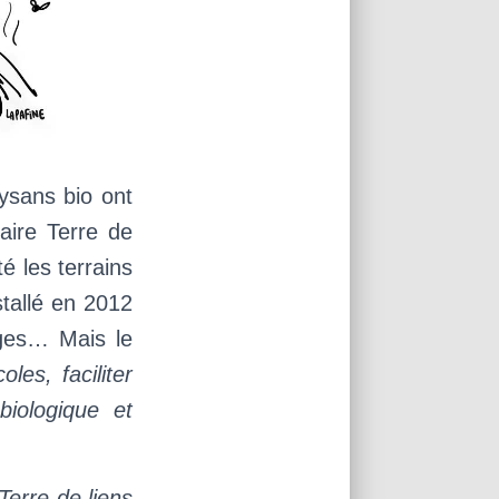
ysans bio ont
daire Terre de
é les terrains
stallé en 2012
ges… Mais le
oles, faciliter
biologique et
 Terre de liens