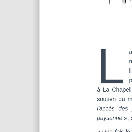
L
a
m
l
p
à La Chapel
soutien du 
l’accès des 
paysanne
», 
«
Une fois le 