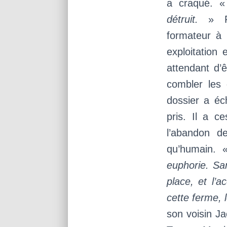
a craqué. 
détruit.
» Fi
formateur à 
exploitation 
attendant d’
combler les 
dossier a é
pris. Il a c
l’abandon d
qu’humain.
euphorie. San
place, et l’a
cette ferme, l
son voisin J