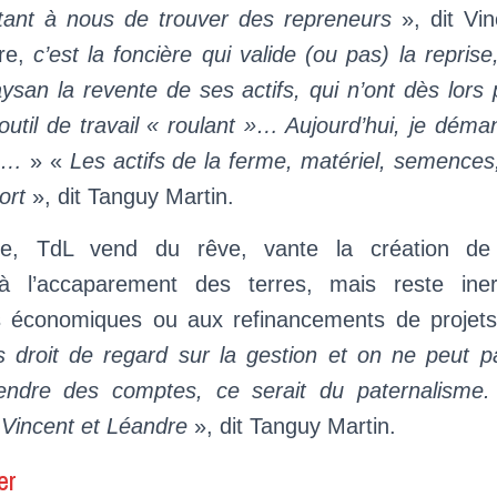
rtant à nous de trouver des repreneurs
», dit Vi
dre,
c’est la foncière qui valide (ou pas) la reprise,
ysan la revente de ses actifs, qui n’ont dès lors
outil de travail « roulant »… Aujourd’hui, je déma
ée…
» «
Les actifs de la ferme, matériel, semences
ort
», dit Tanguy Martin.
e, TdL vend du rêve, vante la création de
s à l’accaparement des terres, mais reste ine
s économiques ou aux refinancements de projets
 droit de regard sur la gestion et on ne peut pa
rendre des comptes, ce serait du paternalisme.
 Vincent et Léandre
», dit Tanguy Martin.
er