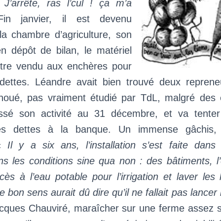
«
J’arrête, ras l’cul ! ça m’a
n janvier, il est devenu
la chambre d’agriculture, son
en dépôt de bilan, le matériel
être vendu aux enchères pour
dettes. Léandre avait bien trouvé deux repren
choué, pas vraiment étudié par TdL, malgré des
essé son activité au 31 décembre, et va tente
es dettes à la banque. Un immense gâchis, 
 «
Il y a six ans, l’installation s’est faite dans
s les conditions sine qua non : des bâtiments, l’é
ccès à l’eau potable pour l’irrigation et laver le
e bon sens aurait dû dire qu’il ne fallait pas lancer
acques Chauviré, maraîcher sur une ferme assez si