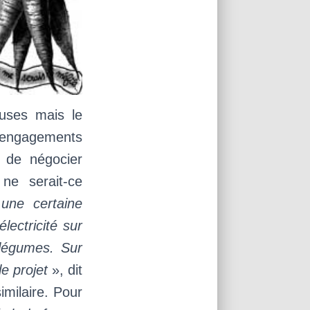
euses mais le
 engagements
r de négocier
ne serait-ce
 une certaine
lectricité sur
s légumes. Sur
 le projet
», dit
milaire. Pour