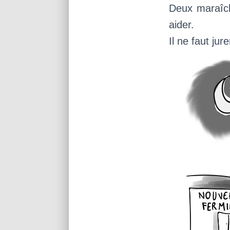
Deux maraîch
aider.
Il ne faut jure