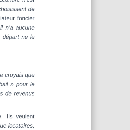
choisissent de
ateur foncier
,
il n’a aucune
e départ ne le
e croyais que
bail » pour le
is de revenus
. Ils veulent
ue locataires,