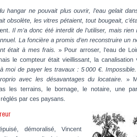
du hangar ne pouvait plus ouvrir, l’eau gelait dan
était obsolète, les vitres pétaient, tout bougeait, c’é
cent.
Il m’a donc été interdit de l’utiliser, mais rien
nuel. La foncière a promis d’en reconstruire un n
t était à mes frais.
» Pour arroser, l’eau de Loi
ais le compteur était vieillissant, la canalisation
t à moi de payer les travaux : 5 000 €. Impossible
roprio avec les désavantages du locataire.
» M
as les terrains, le bornage, le notaire, une pa
 réglés par ces paysans.
reur
épuisé, démoralisé, Vincent