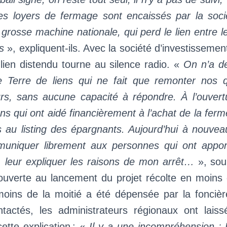
les loyers de fermage sont encaissés par la soci
rosse machine nationale, qui perd le lien entre 
s
», expliquent-ils. Avec la société d’investisseme
lien distendu tourne au silence radio. «
On n’a de
e Terre de liens qui ne fait que remonter nos 
rs, sans aucune capacité à répondre. À l’ouvertu
ens qui ont aidé financièrement à l’achat de la ferme
 au listing des épargnants. Aujourd’hui à nouveau
muniquer librement aux personnes qui ont appor
, leur expliquer les raisons de mon arrêt…
», sou
ouverte au lancement du projet récolte en moins
oins de la moitié a été dépensée par la foncièr
tactés, les administrateurs régionaux ont laissé
ette explication : «
Il y a une incompréhension : 