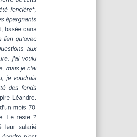
été foncière*,
les épargnants
nt, basée dans
 lien qu’avec
questions aux
re, j’ai voulu
, mais je n’ai
, je voudrais
té des fonds
pire Léandre.
 d’un mois 70
e. Le reste ?
 leur salarié
Léandre n’est