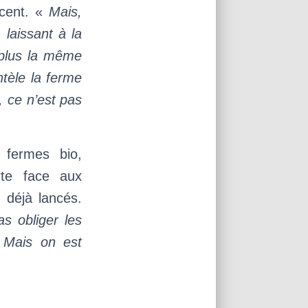
ncent. «
Mais,
 laissant à la
 plus la même
ntèle la ferme
, ce n’est pas
 fermes bio,
rte face aux
 déjà lancés.
s obliger les
 Mais on est