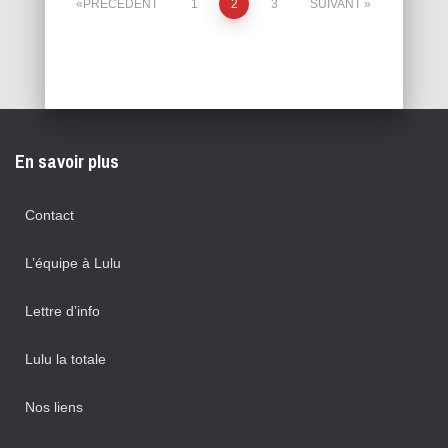
Pagination
PRÉCÉDENT
1
2
3
SUIVANT
des
publications
En savoir plus
Contact
L’équipe à Lulu
Lettre d’info
Lulu la totale
Nos liens