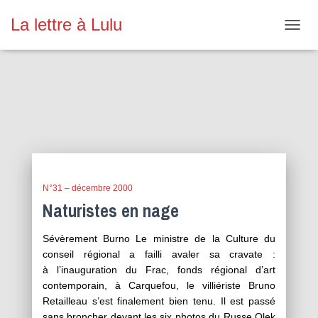
La lettre à Lulu
OUVR
LA
NAVIG
N°31 – décembre 2000
N°31 – décembre 2000
Naturistes en nage
Sévèrement Burno Le ministre de la Culture du
conseil régional a failli avaler sa cravate :
à l’inauguration du Frac, fonds régional d’art
contemporain, à Carquefou, le villiériste Bruno
Retailleau s’est finalement bien tenu. Il est passé
sans broncher devant les six photos du Russe Olek