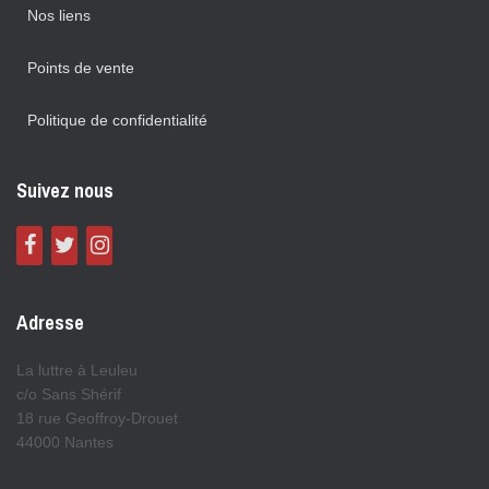
Nos liens
Points de vente
Politique de confidentialité
Suivez nous
Adresse
La luttre à Leuleu
c/o Sans Shérif
18 rue Geoffroy-Drouet
44000 Nantes