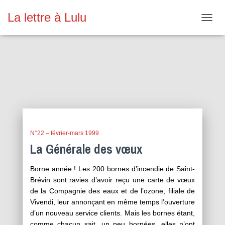
La lettre à Lulu
OUVR
LA
NAVIG
Saint-Brévin
N°22 – février-mars 1999
La Générale des vœux
Borne année ! Les 200 bornes d’incendie de Saint-
Brévin sont ravies d’avoir reçu une carte de vœux
de la Compagnie des eaux et de l’ozone, filiale de
Vivendi, leur annonçant en même temps l’ouverture
d’un nouveau service clients. Mais les bornes étant,
comme chacun sait, un peu bornées, elles n’ont