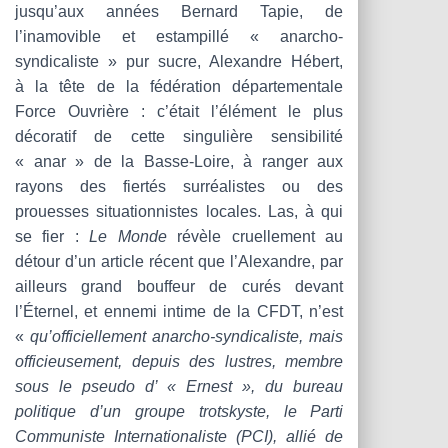
T
jusqu’aux années Bernard Tapie, de
I
l’inamovible et estampillé « anarcho-
O
N
syndicaliste » pur sucre, Alexandre Hébert,
à la tête de la fédération départementale
Force Ouvrière : c’était l’élément le plus
décoratif de cette singulière sensibilité
« anar » de la Basse-Loire, à ranger aux
rayons des fiertés surréalistes ou des
prouesses situationnistes locales. Las, à qui
se fier :
Le Monde
révèle cruellement au
détour d’un article récent que l’Alexandre, par
ailleurs grand bouffeur de curés devant
l’Éternel, et ennemi intime de la CFDT, n’est
«
qu’officiellement anarcho-syndicaliste, mais
officieusement, depuis des lustres, membre
sous le pseudo d’ « Ernest », du bureau
politique d’un groupe trotskyste, le Parti
Communiste Internationaliste (PCI), allié de