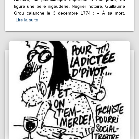
figure une belle nigauderie. Négrier notoire, Guillaume
Grou calanche le 3 décembre 1774 : « À sa mort,
Lire la suite