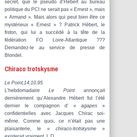
secret, que le pseudo d’Hébert au bureau
politique du PCI ne serait pas « Ernest », mais
« Armand ». Mais alors qui peut bien être ce
mystérieux « Ernest » ? Patrick Hébert, le
fiston, qui lui a succédé à la tête de la
fédération FO Loire-Atlantique ???
Demandez-le au service de presse de
Blondel.
Chiraco trotskysme
Le Point,14.10.95
L’hebdomadaire
Le Point
annonçait
dernièrement qu’Alexandre Hébert fut l’été
dernier le compagnon d’ «
agapes
»
confidentielles avec Jacques Chirac soi-
même. Comme quoi, ce n’était pas une
plaisanterie, le «
chiraco-trotskysme
»
existerait vraiment. L.D.