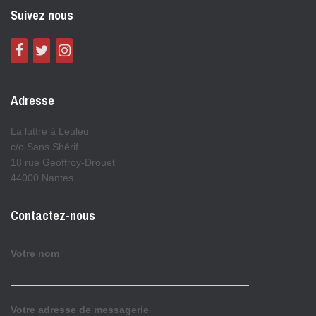
Suivez nous
Adresse
La luttre à Leuleu
c/o Sans Shérif
18 rue Geoffroy-Drouet
44000 Nantes
Contactez-nous
Votre nom
Votre adresse de messagerie