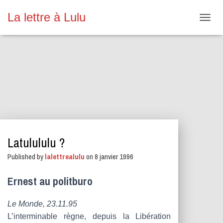
La lettre à Lulu
O
U
V
R
I
R
/
F
E
R
M
E
Latulululu ?
R
L
Published by
lalettrealulu
on
8 janvier 1996
A
N
A
Ernest au politburo
V
I
Le Monde, 23.11.95
G
A
L’interminable règne, depuis la Libération