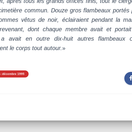
t, après tous les grands offices finis, tout le clerg
 cimetière commun. Douze gros flambeaux portés 
ommes vêtus de noir, éclairaient pendant la ma
n revenant, dont chaque membre avait et portai
 a avait en outre dix-huit autres flambeaux or
t le corps tout autour.
»
 - décembre 1995