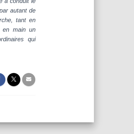
é a conduit le
par autant de
rche, tant en
t en main un
di­naires qui