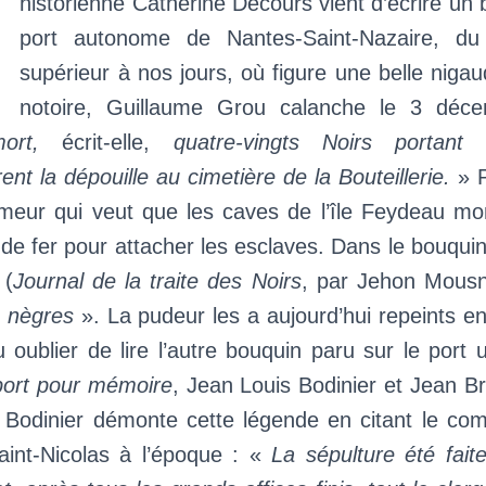
’
historienne Catherine Decours vient d’écrire un 
port autonome de Nantes-Saint-Nazaire, du p
supérieur à nos jours, où figure une belle nigau
notoire, Guillaume Grou calanche le 3 déc
ort,
écrit-elle,
quatre-vingts Noirs portant 
t la dépouille au cimetière de la Bouteillerie.
» P
eur qui veut que les caves de l’île Feydeau mo
e fer pour attacher les esclaves. Dans le bouquin 
 (
Journal de la traite des Noirs
, par Jehon Mousn
 nègres
». La pudeur les a aujourd’hui repeints e
oublier de lire l’autre bouquin paru sur le port 
port pour mémoire
, Jean Louis Bodinier et Jean B
n Bodinier démonte cette légende en citant le co
aint-Nicolas à l’époque : «
La sépulture été faite