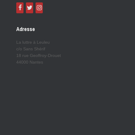
Adresse
La luttre à Leuleu
c/o Sans Shérif
18 rue Geoffroy-Drouet
44000 Nantes