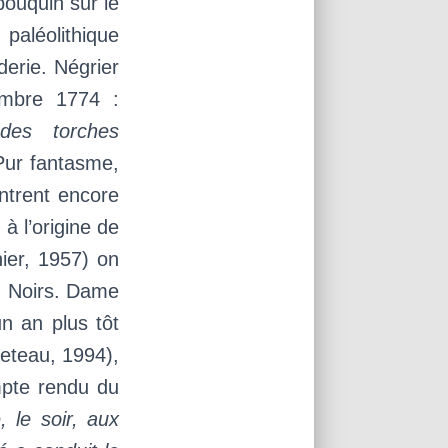
bouquin sur le
aléolithique
derie. Négrier
embre 1774 :
des torches
ur fantasme,
ntrent encore
à l’origine de
ier, 1957) on
n Noirs. Dame
un an plus tôt
reteau, 1994),
mpte rendu du
, le soir, aux