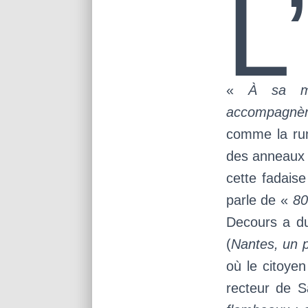
L
«
À sa m
accompagnèren
comme la rum
des anneaux d
cette fadaise
parle de «
80
Decours a du 
(
Nantes, un 
où le citoye
recteur de S