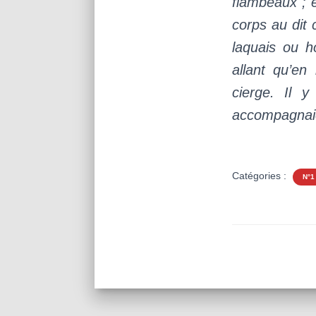
flambeaux ; e
corps au dit
laquais ou h
allant qu’e
cierge. Il y
accompagnaien
Catégories :
N°1