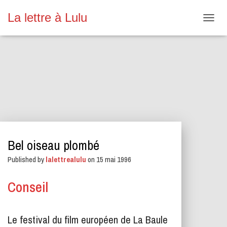
La lettre à Lulu
O
U
V
R
I
R
/
F
E
R
M
E
Bel oiseau plombé
R
L
Published by
lalettrealulu
on
15 mai 1996
A
N
A
Conseil
V
I
G
Le festival du film européen de La Baule
A