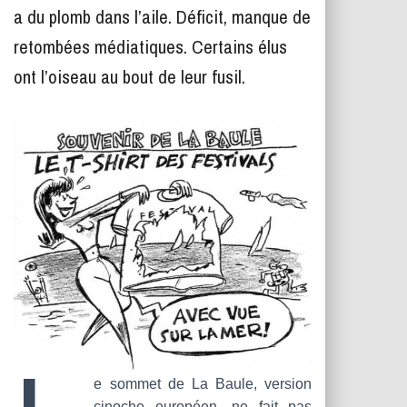
T
a du plomb dans l’aile. Déficit, manque de
I
O
retombées médiatiques. Certains élus
N
ont l’oiseau au bout de leur fusil.
e sommet de La Baule, version
cinoche européen, ne fait pas