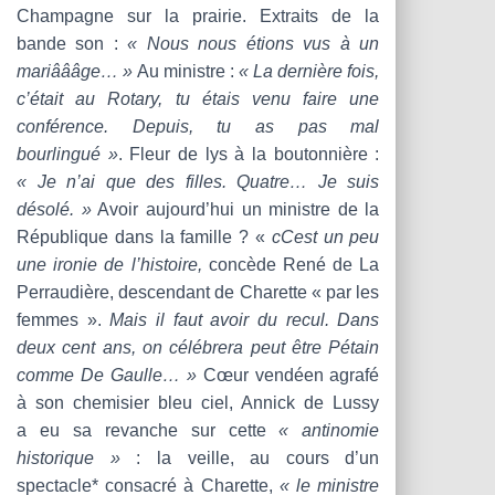
Champagne sur la prairie. Extraits de la
bande son :
« Nous nous étions vus à un
mariâââge… »
Au ministre :
« La dernière fois,
c’était au Rotary, tu étais venu faire une
conférence. Depuis, tu as pas mal
bourlingué »
. Fleur de lys à la boutonnière :
« Je n’ai que des filles. Quatre… Je suis
désolé. »
Avoir aujourd’hui un ministre de la
République dans la famille ? «
cCest un peu
une ironie de l’histoire,
concède René de La
Perraudière, descendant de Charette « par les
femmes ».
Mais il faut avoir du recul. Dans
deux cent ans, on célébrera peut être Pétain
comme De Gaulle… »
Cœur vendéen agrafé
à son chemisier bleu ciel, Annick de Lussy
a eu sa revanche sur cette
« antinomie
historique »
: la veille, au cours d’un
spectacle* consacré à Charette,
« le ministre