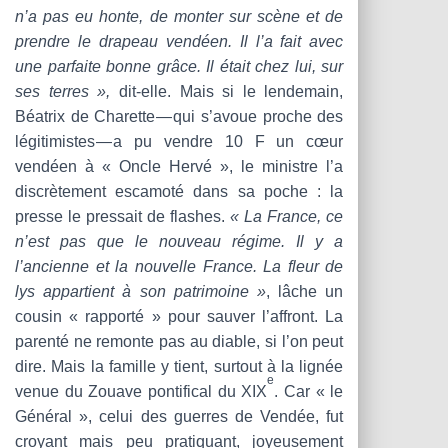
n’a pas eu honte, de monter sur scène et de
prendre le drapeau vendéen. Il l’a fait avec
une parfaite bonne grâce. Il était chez lui, sur
ses terres »,
dit-elle. Mais si le lendemain,
Béatrix de Charette — qui s’avoue proche des
légitimistes — a pu vendre 10 F un cœur
vendéen à « Oncle Hervé », le ministre l’a
discrètement escamoté dans sa poche : la
presse le pressait de flashes.
« La France, ce
n’est pas que le nouveau régime. Il y a
l’ancienne et la nouvelle France. La fleur de
lys appartient à son patrimoine »
, lâche un
cousin « rapporté » pour sauver l’affront. La
parenté ne remonte pas au diable, si l’on peut
dire. Mais la famille y tient, surtout à la lignée
e
venue du Zouave pontifical du XIX
. Car « le
Général », celui des guerres de Vendée, fut
croyant mais peu pratiquant, joyeusement