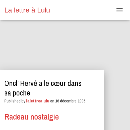
La lettre à Lulu
O
U
V
R
I
R
/
F
E
R
M
E
Oncl’ Hervé a le cœur dans
R
L
sa poche
A
N
Published by
lalettrealulu
on
16 décembre 1996
A
V
Radeau nostalgie
I
G
A