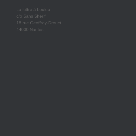
La luttre à Leuleu
c/o Sans Shérif
18 rue Geoffroy-Drouet
44000 Nantes