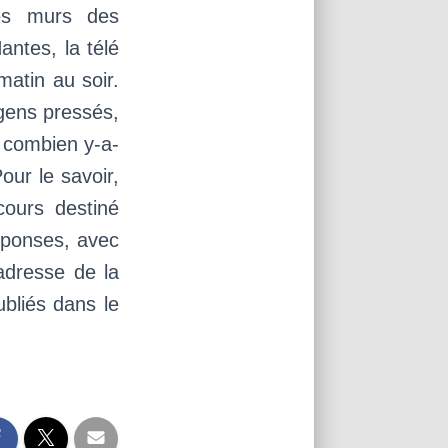
les murs des
antes, la télé
matin au soir.
 gens pressés,
s combien y‑a-
our le savoir,
ours destiné
éponses, avec
’adresse de la
bliés dans le