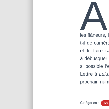
À
les flâneurs,
t-il de camér
et le faire s
à débusquer 
si possible l
Lettre à
Lulu
prochain num
Catégories :
N°7