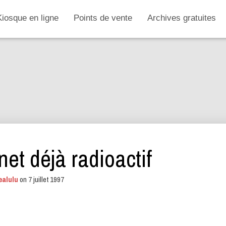
Kiosque en ligne
Points de vente
Archives gratuites
et déjà radioactif
ealulu
on
7 juillet 1997