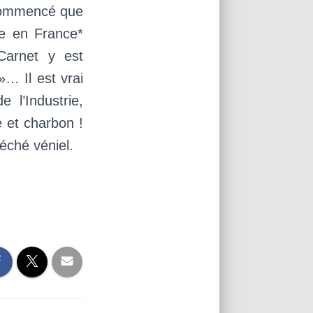
 commencé que
ie en France*
Carnet y est
»… Il est vrai
 l’Industrie,
e et charbon !
péché véniel.