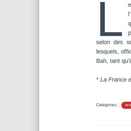
L
p
selon des so
lesquels, off
Bah, tant qu’
*
La France e
Catégories :
N°1