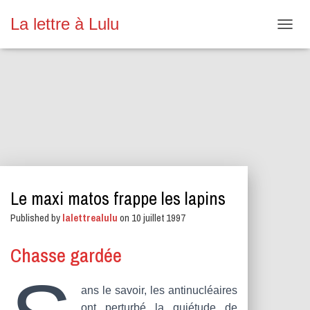
La lettre à Lulu
O
U
V
R
I
R
/
F
E
R
M
E
Le maxi matos frappe les lapins
R
L
Published by
lalettrealulu
on
10 juillet 1997
A
N
A
Chasse gardée
V
I
G
ans le savoir, les antinucléaires
A
ont perturbé la quiétude de