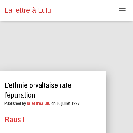
La lettre à Lulu
O
U
V
R
I
R
/
F
E
R
M
E
L’ethnie orvaltaise rate
R
L
l’épuration
A
N
Published by
lalettrealulu
on
10 juillet 1997
A
V
Raus !
I
G
A