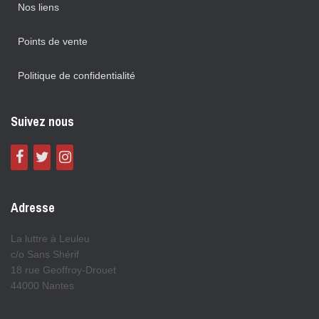
Nos liens
Points de vente
Politique de confidentialité
Suivez nous
Adresse
La luttre à Leuleu
c/o Sans Shérif
18 rue Geoffroy-Drouet
44000 Nantes