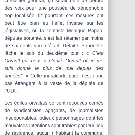
conseiller général, ça serait bête de perdre
des voix pour une poussée de xénophobie
trop localisée. Et pourtant, ces mesures ont
peut être bien eu l’effet inverse sur les
législatives, où la centriste Monique Papon,
députée sortante, s’est fait rétamer par moins
de six cents voix d’écart. Défaite, Paponette
lâche le soir du deuxième tour : «
C’est
Orvault qui nous a planté. Orvault où je me
suis donné le plus de mal depuis des
années*
. » Cette ingratitude pure n’est donc
pas étrangère à la veste de la dépitée de
l’UDF.
Les édiles orvaltais se sont retrouvés cernés
de syndicalistes agaçants, de journalistes
insupportables, odieux personnages dont les
mauvaises intentions sont trahies par leur lieu
de résidence, aucun n’habitant la commune.