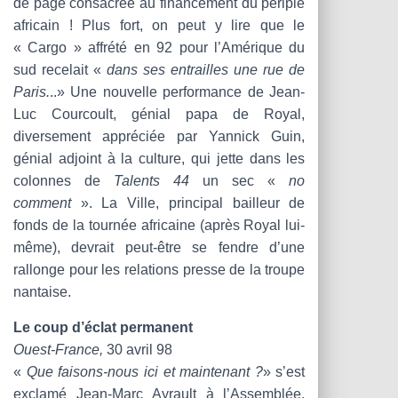
de page consacrée au financement du périple
africain ! Plus fort, on peut y lire que le
« Cargo » affrété en 92 pour l’Amérique du
sud recelait «
dans ses entrailles une rue de
Paris.
..» Une nouvelle performance de Jean-
Luc Courcoult, génial papa de Royal,
diversement appréciée par Yannick Guin,
génial adjoint à la culture, qui jette dans les
colonnes de
Talents 44
un sec «
no
comment
». La Ville, principal bailleur de
fonds de la tournée africaine (après Royal lui-
même), devrait peut-être se fendre d’une
rallonge pour les relations presse de la troupe
nantaise.
Le coup d’éclat permanent
Ouest-France,
30 avril 98
«
Que faisons-nous ici et maintenant ?
» s’est
exclamé Jean-Marc Ayrault à l’Assemblée,