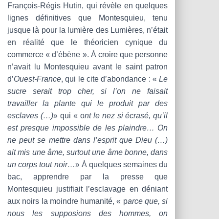
T
François-Régis Hutin, qui révèle en quelques
I
lignes définitives que Montesquieu, tenu
O
N
jusque là pour la lumière des Lumières, n’était
en réalité que le théoricien cynique du
commerce « d’ébène ». À croire que personne
n’avait lu Montesquieu avant le saint patron
d’
Ouest-France
, qui le cite d’abondance : «
Le
sucre serait trop cher, si l’on ne faisait
travailler la plante qui le produit par des
esclaves (…)
» qui « o
nt le nez si écrasé, qu’il
est presque impossible de les plaindre… On
ne peut se mettre dans l’esprit que Dieu (…)
ait mis une âme, surtout une âme bonne, dans
un corps tout noir…
» À quelques semaines du
bac, apprendre par la presse que
Montesquieu justifiait l’esclavage en déniant
aux noirs la moindre humanité, « p
arce que, si
nous les supposions des hommes, on