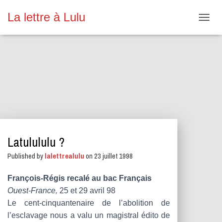
La lettre à Lulu
O
U
V
R
I
R
/
F
E
R
M
E
Latulululu ?
R
L
Published by
lalettrealulu
on
23 juillet 1998
A
N
A
François-Régis recalé au bac Français
V
Ouest-France,
25 et 29 avril 98
I
Le cent-cinquantenaire de l’abolition de
G
A
l’esclavage nous a valu un magistral édito de