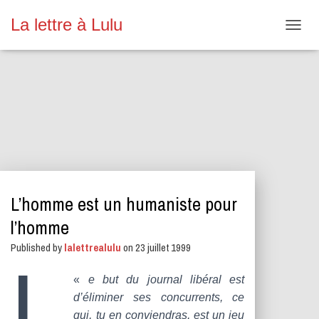
La lettre à Lulu
O
U
V
R
I
R
/
F
E
R
M
E
L’homme est un humaniste pour
R
L
l’homme
A
N
Published by
lalettrealulu
on
23 juillet 1999
A
L
V
«
e but du journal libéral est
I
G
d’éliminer ses concurrents, ce
A
qui, tu en conviendras, est un jeu