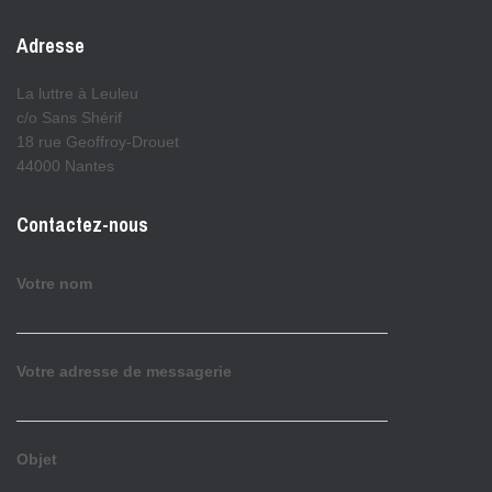
Adresse
La luttre à Leuleu
c/o Sans Shérif
18 rue Geoffroy-Drouet
44000 Nantes
Contactez-nous
Votre nom
Votre adresse de messagerie
Objet