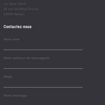
c/o Sans Shérif
18 rue Geoffroy-Drouet
44000 Nantes
Contactez-nous
Votre nom
Votre adresse de messagerie
Objet
Votre message