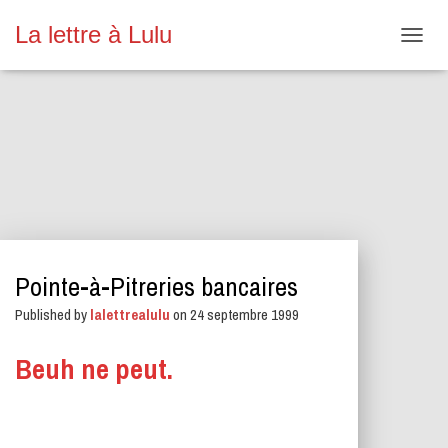
La lettre à Lulu
O
U
V
R
I
R
/
F
E
R
M
E
Pointe-à-Pitreries bancaires
R
L
Published by
lalettrealulu
on
24 septembre 1999
A
N
A
Beuh ne peut.
V
I
G
A