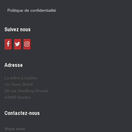
Politique de confidentialité
Suivez nous
Adresse
La luttre à Leuleu
c/o Sans Shérif
18 rue Geoffroy-Drouet
44000 Nantes
Contactez-nous
Votre nom