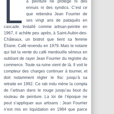
L
T
a peinture ne protège ni des
I
ennuis ni des syndics. C’est ce
O
que retiendra Jean Fourrier de
N
ses vingt ans de pataquès en
cascade. Installé comme artisan-peintre en
1967, il achète peu après, à Saint-Aubin-des-
Châteaux, un bistrot que tient sa femme
Éliane. Café revendu en 1979. Mais le notaire
qui fait la vente du café merdouille sérieux en
oubliant de rayer Jean Fourrier du registre du
commerce. Toute sa ruine vient de là. Il voit le
compteur des charges continuer à tourner, et
doit notamment régler le fisc jusqu’à sa
retraite en 1992. Ce rab indu mène la compta
de l’artisan dans le rouge jusqu’au bout du
rouleau de peinture. La loi de l’époque ne
peut s’appliquer aux artisans : Jean Fourrier
n’est mis en liquidation en 1984 que parce