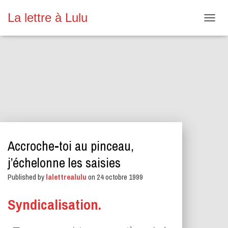
La lettre à Lulu
O
U
V
R
I
R
/
F
E
R
M
E
Accroche-toi au pinceau,
R
L
j’échelonne les saisies
A
N
Published by
lalettrealulu
on
24 octobre 1999
A
V
Syndicalisation.
I
G
A