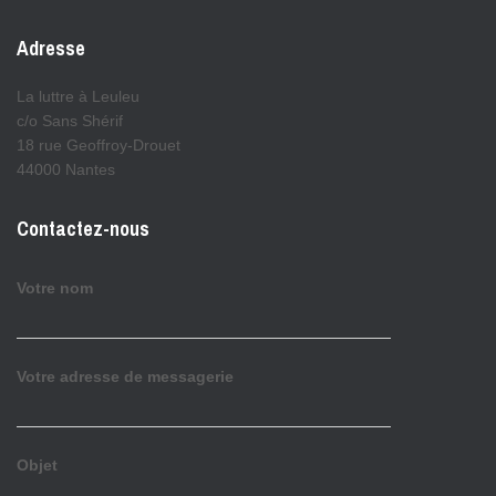
Adresse
La luttre à Leuleu
c/o Sans Shérif
18 rue Geoffroy-Drouet
44000 Nantes
Contactez-nous
Votre nom
Votre adresse de messagerie
Objet