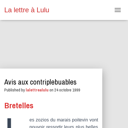
La lettre à Lulu
O
U
V
R
I
R
/
F
E
R
M
E
Avis aux contriplebuables
R
L
Published by
lalettrealulu
on
24 octobre 1999
A
N
A
Bretelles
V
I
G
es zozios du marais poitevin vont
A
pouvoir ressortir leurs plus belles