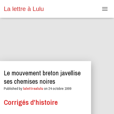
La lettre à Lulu
O
U
V
R
I
R
/
F
E
R
M
E
Le mouvement breton javellise
R
L
ses chemises noires
A
N
Published by
lalettrealulu
on
24 octobre 1999
A
V
Corrigés d’histoire
I
G
A