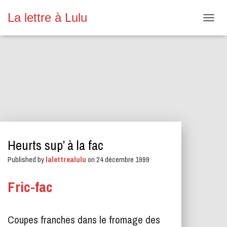
La lettre à Lulu
O
U
V
R
I
R
/
F
E
R
M
E
Heurts sup’ à la fac
R
L
Published by
lalettrealulu
on
24 décembre 1999
A
N
A
Fric-fac
V
I
G
Coupes franches dans le fromage des
A