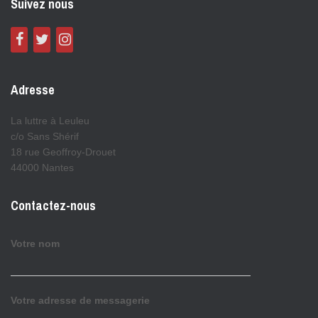
Suivez nous
Adresse
La luttre à Leuleu
c/o Sans Shérif
18 rue Geoffroy-Drouet
44000 Nantes
Contactez-nous
Votre nom
Votre adresse de messagerie