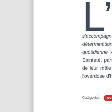
L
s’accompagn
déterminati
quotidienne
»
Sainteté, par
de leur mâle
l’overdose d’
Catégories :
N°2