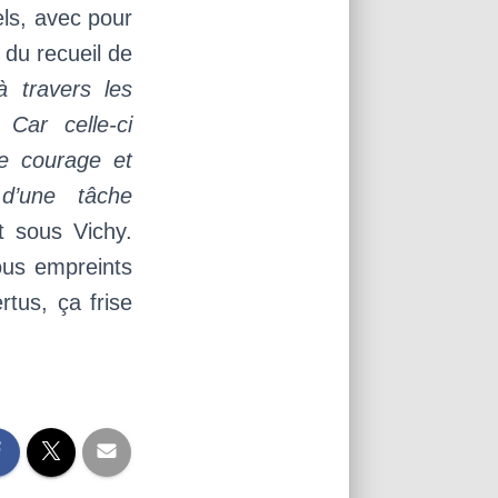
ls, avec pour
 du recueil de
 travers les
Car celle-ci
e courage et
 d’une tâche
t sous Vichy.
tous empreints
tus, ça frise