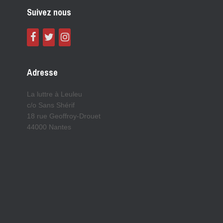
Suivez nous
Adresse
La luttre à Leuleu
c/o Sans Shérif
18 rue Geoffroy-Drouet
44000 Nantes